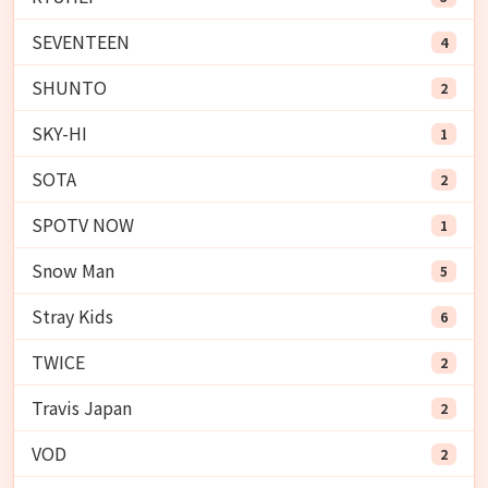
SEVENTEEN
4
SHUNTO
2
SKY-HI
1
SOTA
2
SPOTV NOW
1
Snow Man
5
Stray Kids
6
TWICE
2
Travis Japan
2
VOD
2