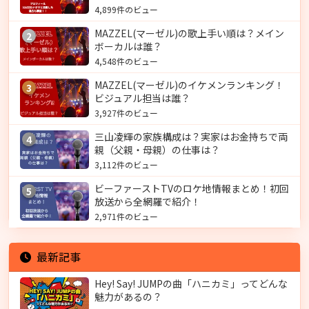
4,899件のビュー
MAZZEL(マーゼル)の歌上手い順は？メイン
2
ボーカルは誰？
4,548件のビュー
MAZZEL(マーゼル)のイケメンランキング！
3
ビジュアル担当は誰？
3,927件のビュー
三山凌輝の家族構成は？実家はお金持ちで両
4
親（父親・母親）の仕事は？
3,112件のビュー
ビーファーストTVのロケ地情報まとめ！初回
5
放送から全網羅で紹介！
2,971件のビュー
最新記事
Hey! Say! JUMPの曲「ハニカミ」ってどんな
魅力があるの？