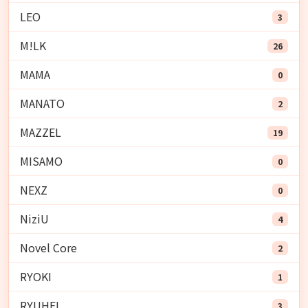
LEO
3
M!LK
26
MAMA
0
MANATO
2
MAZZEL
19
MISAMO
0
NEXZ
0
NiziU
4
Novel Core
2
RYOKI
1
RYUHEI
3