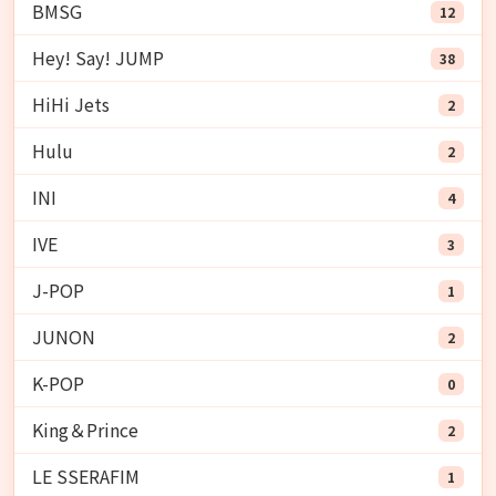
BMSG
12
Hey! Say! JUMP
38
HiHi Jets
2
Hulu
2
INI
4
IVE
3
J-POP
1
JUNON
2
K-POP
0
King＆Prince
2
LE SSERAFIM
1