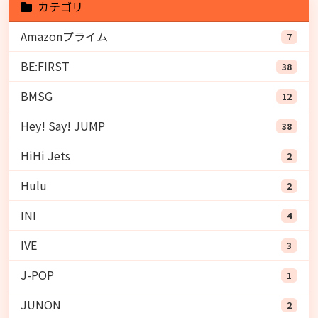
カテゴリ
Amazonプライム
7
BE:FIRST
38
BMSG
12
Hey! Say! JUMP
38
HiHi Jets
2
Hulu
2
INI
4
IVE
3
J-POP
1
JUNON
2