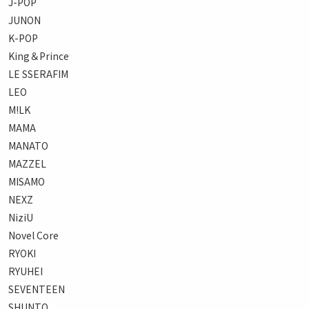
J-POP
JUNON
K-POP
King＆Prince
LE SSERAFIM
LEO
M!LK
MAMA
MANATO
MAZZEL
MISAMO
NEXZ
NiziU
Novel Core
RYOKI
RYUHEI
SEVENTEEN
SHUNTO