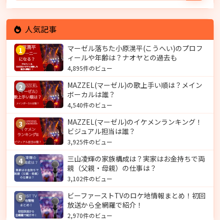
人気記事
マーゼル落ちた小原滉平(こうへい)のプロフ
1
ィールや年齢は？ナオヤとの過去も
4,895件のビュー
MAZZEL(マーゼル)の歌上手い順は？メイン
2
ボーカルは誰？
4,540件のビュー
MAZZEL(マーゼル)のイケメンランキング！
3
ビジュアル担当は誰？
3,925件のビュー
三山凌輝の家族構成は？実家はお金持ちで両
4
親（父親・母親）の仕事は？
3,102件のビュー
ビーファーストTVのロケ地情報まとめ！初回
5
放送から全網羅で紹介！
2,970件のビュー