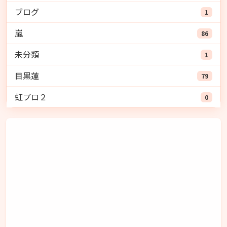
ブログ
1
嵐
86
未分類
1
目黒蓮
79
虹プロ２
0