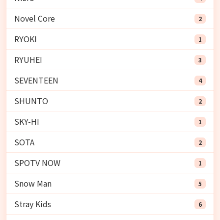
Novel Core
2
RYOKI
1
RYUHEI
3
SEVENTEEN
4
SHUNTO
2
SKY-HI
1
SOTA
2
SPOTV NOW
1
Snow Man
5
Stray Kids
6