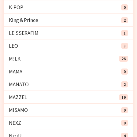
K-POP
0
King＆Prince
2
LE SSERAFIM
1
LEO
3
M!LK
26
MAMA
0
MANATO
2
MAZZEL
19
MISAMO
0
NEXZ
0
NiziU
4