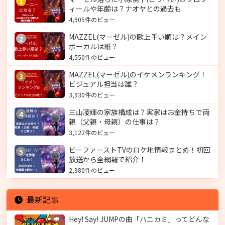
1
ィールや年齢は？ナオヤとの過去も
4,905件のビュー
MAZZEL(マーゼル)の歌上手い順は？メイン
2
ボーカルは誰？
4,550件のビュー
MAZZEL(マーゼル)のイケメンランキング！
3
ビジュアル担当は誰？
3,930件のビュー
三山凌輝の家族構成は？実家はお金持ちで両
4
親（父親・母親）の仕事は？
3,122件のビュー
ビーファーストTVのロケ地情報まとめ！初回
5
放送から全網羅で紹介！
2,980件のビュー
最新記事
Hey! Say! JUMPの曲「ハニカミ」ってどんな