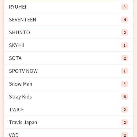
RYUHEI
3
SEVENTEEN
4
SHUNTO
2
SKY-HI
1
SOTA
2
SPOTV NOW
1
Snow Man
5
Stray Kids
6
TWICE
2
Travis Japan
2
VOD
2