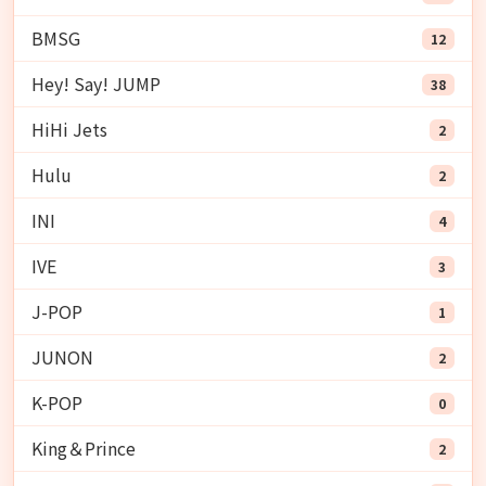
BMSG
12
Hey! Say! JUMP
38
HiHi Jets
2
Hulu
2
INI
4
IVE
3
J-POP
1
JUNON
2
K-POP
0
King＆Prince
2