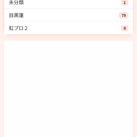
未分類
1
目黒蓮
79
虹プロ２
0