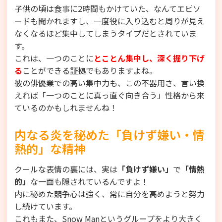
子供の頃は食事に2時間もかけていた、なんてエピソ
ードも聞かれますし、一度役に入り込むと周りが見え
なくなるほど集中してしまうタイプだとされていま
す。
これは、一つのことに
とことん集中し、深く掘り下げ
る
ことができる証拠でもありますよね。
彼の俳優業での高い集中力も、この不器用さ、言い換
えれば「一つのことに真っ直ぐ向き合う」性格から来
ているのかもしれませんね！
内なる炎を秘めた「負けず嫌い・情
熱的」な精神
クールな表情の裏には、実は
「負けず嫌い」
で
「情熱
的」
な一面も隠されているんですよ！
内に秘めた競争心は強く、常に自分を高めようと努力
し続けています。
これもまた、Snow Manというグループをより大きく