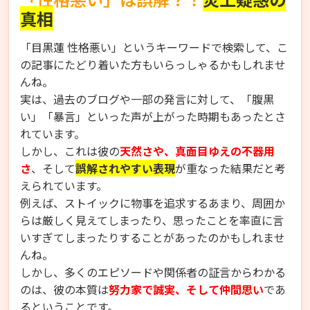
真相
「目黒蓮 性格悪い」というキーワードで検索して、こ
の記事にたどり着いた方もいらっしゃるかもしれませ
んね。
実は、過去のブログや一部の発言に対して、「腹黒
い」「暴言」といった声が上がった時期もあったとさ
れています。
しかし、これは彼の
天然さや、真面目ゆえの不器用
さ
、そして
誤解されやすい表現
が重なった結果だと考
えられています。
例えば、ストイックに物事を追求するあまり、周囲か
らは厳しく見えてしまったり、思ったことを率直に言
いすぎてしまったりすることがあったのかもしれませ
んね。
しかし、多くのエピソードや関係者の証言からわかる
のは、彼の本質は
努力家で誠実、そして仲間思い
であ
るということです。