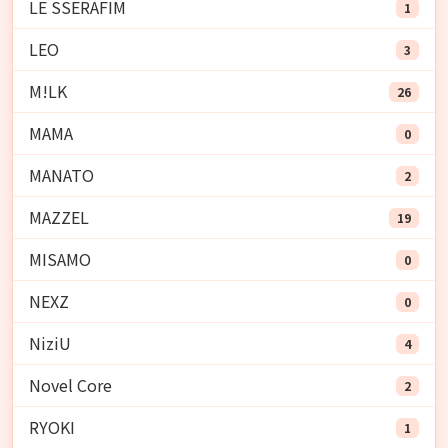
LE SSERAFIM
1
LEO
3
M!LK
26
MAMA
0
MANATO
2
MAZZEL
19
MISAMO
0
NEXZ
0
NiziU
4
Novel Core
2
RYOKI
1