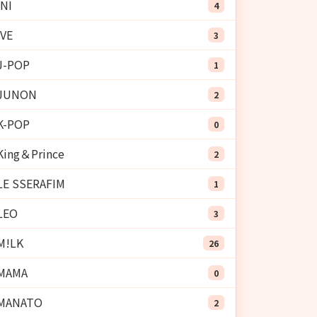
INI
4
IVE
3
J-POP
1
JUNON
2
K-POP
0
King＆Prince
2
LE SSERAFIM
1
LEO
3
M!LK
26
MAMA
0
MANATO
2