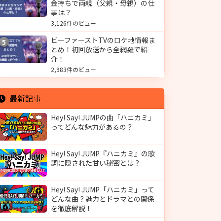
金持ちで両親（父親・母親）の仕
事は？
3,126件のビュー
ビーファーストTVのロケ地情報ま
5
とめ！初回放送から全網羅で紹
介！
2,983件のビュー
最新記事
Hey! Say! JUMPの曲「ハニカミ」
ってどんな魅力があるの？
Hey! Say! JUMP『ハニカミ』の歌
詞に隠された甘い秘密とは？
Hey! Say! JUMP「ハニカミ」って
どんな曲？魅力とドラマとの関係
を徹底解説！