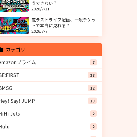
うできない？
2026/7/11
嵐ラストライブ配信、一般チケッ
トで本当に見れる？
2026/7/7
カテゴリ
Amazonプライム
7
BE:FIRST
38
BMSG
12
Hey! Say! JUMP
38
HiHi Jets
2
Hulu
2