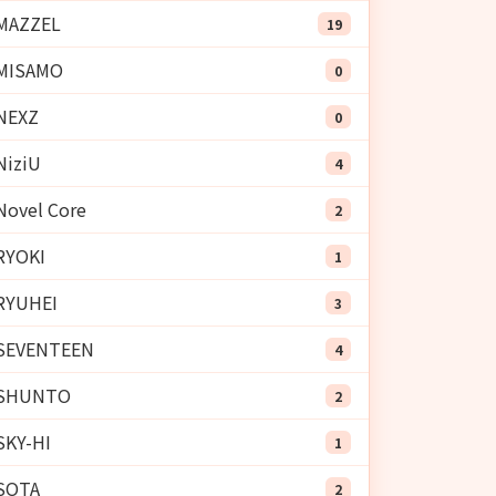
MAZZEL
19
MISAMO
0
NEXZ
0
NiziU
4
Novel Core
2
RYOKI
1
RYUHEI
3
SEVENTEEN
4
SHUNTO
2
SKY-HI
1
SOTA
2