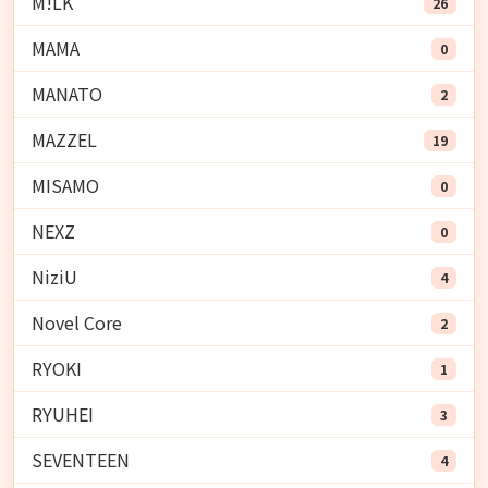
M!LK
26
MAMA
0
MANATO
2
MAZZEL
19
MISAMO
0
NEXZ
0
NiziU
4
Novel Core
2
RYOKI
1
RYUHEI
3
SEVENTEEN
4