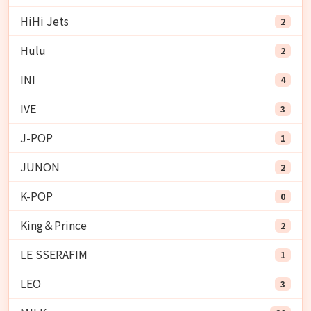
HiHi Jets
2
Hulu
2
INI
4
IVE
3
J-POP
1
JUNON
2
K-POP
0
King＆Prince
2
LE SSERAFIM
1
LEO
3