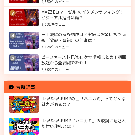
4,550件のビュー
MAZZEL(マーゼル)のイケメンランキング！
3
ビジュアル担当は誰？
3,931件のビュー
三山凌輝の家族構成は？実家はお金持ちで両
4
親（父親・母親）の仕事は？
3,126件のビュー
ビーファーストTVのロケ地情報まとめ！初回
5
放送から全網羅で紹介！
2,983件のビュー
最新記事
Hey! Say! JUMPの曲「ハニカミ」ってどんな
魅力があるの？
Hey! Say! JUMP『ハニカミ』の歌詞に隠され
た甘い秘密とは？