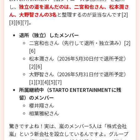
し、
独立の道を選んだのは、二宮和也さん、松本潤さ
ん、大野智さんの3名
と整理するのが妥当なんです[2]
[3][6][7]。
退所（独立）したメンバー
二宮和也さん（先行して退所・独立済み）[2]
[6]
松本潤さん（2026年5月30日付で退所予定）
[2][6]
大野智さん（2026年5月31日付で退所予定）
[1][3][4][5][7]
所属継続中（STARTO ENTERTAINMENTに残
留）のメンバー
櫻井翔さん
相葉雅紀さん
驚きですよね！実は、嵐のメンバー5人は「株式会社
嵐」という新会社を設立しているんですよ。グループ