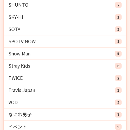
SHUNTO
2
SKY-HI
1
SOTA
2
SPOTV NOW
1
Snow Man
5
Stray Kids
6
TWICE
2
Travis Japan
2
VOD
2
なにわ男子
7
イベント
9