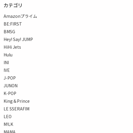
カテゴリ
Amazonプライム
BE:FIRST
BMSG
Hey! Say! JUMP
HiHi Jets
Hulu
INI
IVE
J-POP
JUNON
K-POP
King＆Prince
LE SSERAFIM
LEO
M!LK
MAMA