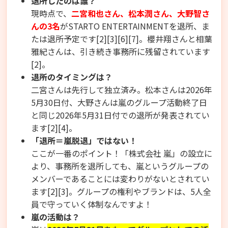
退所したのは誰？
現時点で、
二宮和也さん、松本潤さん、大野智さ
んの3名
がSTARTO ENTERTAINMENTを退所、ま
たは退所予定です[2][3][6][7]。櫻井翔さんと相葉
雅紀さんは、引き続き事務所に残留されています
[2]。
退所のタイミングは？
二宮さんは先行して独立済み。松本さんは2026年
5月30日付、大野さんは嵐のグループ活動終了日
と同じ2026年5月31日付での退所が発表されてい
ます[2][4]。
「退所＝嵐脱退」ではない！
ここが一番のポイント！「株式会社 嵐」の設立に
より、事務所を退所しても、嵐というグループの
メンバーであることには変わりがないとされてい
ます[2][3]。グループの権利やブランドは、5人全
員で守っていく体制なんですよ！
嵐の活動は？