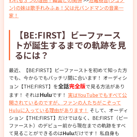
われる３つの理由！韓国との関係
>>
池亀樹音(ジュノ
ン)の妹は歌手れみふぁ！父は元バンドマンの音楽一
家！
【BE:FIRST】ビーファース
トが誕生するまでの軌跡を見
るには？
最近、【BE:FIRST】ビーファーストを初めて知った方
でも、今からでもバッチリ間に合います！ オーディシ
全話
完全版
ョン【THE:FIRST】を
で見る方法があり
Hulu
ます！ それは
です！
実はYouTubeでもすべて公
開されているのですが、ファンの人たちがこぞって
Huluに入っている理由があります！
そして、オーディ
ション【THE:FIRST】だけではなく、BE:FIRST（ビー
ファースト）のデビュー前から現在までの軌跡をすべ
て見ることができるのは
Hulu
だけです！ 私自身も