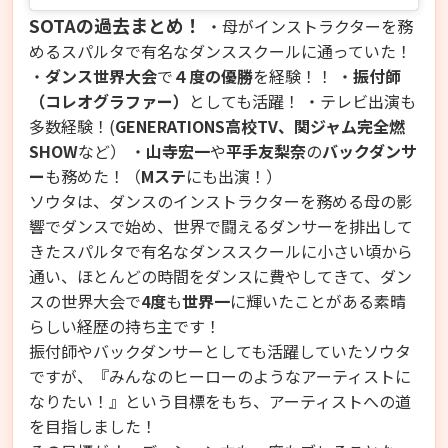
SOTAの過去まとめ！
・母がインストラクターを務
めるスパルタで有名なダンススクールに通っていた！
・
ダンス世界大会
で
４度の優勝
を経験！！
・
振付師
（コレオグラファー）
としても活躍！ ・テレビ出演も
多数経験！(
GENERATIONS高校TV、関ジャム完全燃
SHOW
など） ・
山寺宏一
や
平手友梨奈
の
バックダンサ
ー
も務めた
！（
Mステ
にも出演！）
ソウタは、ダンスのインストラクターを務める母の影
響でダンスで始め、世界で闘えるダンサーを排出して
きたスパルタで有名なダンススクールに小さい頃から
通い、ほとんどの時間をダンスに費やしてきて、
ダン
スの世界大会で
4度
も
世界一
に輝いた
ことがある素晴
らしい経歴の持ち主です！
振付師やバックダンサーとしても活躍していたソウタ
ですが、『みんなのヒーローのようなアーティストに
なりたい！』という目標をもち、アーティストへの道
を目指しました！