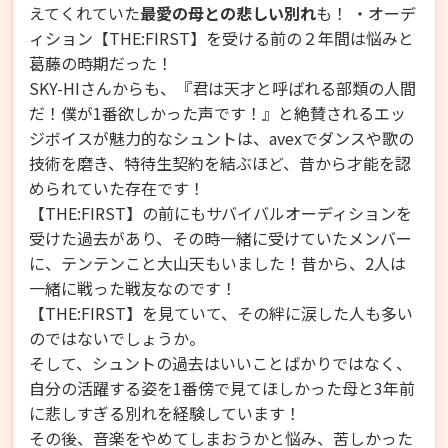
えてくれていた
最愛の母との悲しい別れ
も！ ・オーデ
ィション【THE:FIRST】を受ける前の２年間は悩みと
葛藤の時期だった！
SKY-HIさんからも、『君は天才と呼ばれる部類の人間
だ！僕が1番欲しかった声です！』と絶賛されるエッ
ジボイスが魅力的なシュントは、avexでダンスや歌の
技術を磨き、特待生契約を結ぶほど、昔から才能を認
められていた存在です！
【THE:FIRST】の前にもサバイバルオーディションを
受けた過去があり、その時一緒に受けていたメンバー
に、テンテンこと大山天もいました！昔から、2人は
一緒に戦った戦友なのです！
【THE:FIRST】を見ていて、その絆に涙した人も多い
のではないでしょうか。
そして、シュントの過去はいいことばかりではなく、
自分の活躍する姿を1番傍で見てほしかった母と3年前
に悲しすぎる別れを経験しています！
その後、音楽をやめてしまおうかと悩み、苦しかった