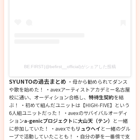
BE:FIRST(@befirst__official)がシェアした投稿
SYUNTOの過去まとめ
・母から勧められてダンス
や歌を始めた！ ・avexアーティストアカデミー名古屋
校に通い、オーディション合格し、
特待生契約
を結
ぶ！ ・初めて組んだユニットは【HIGH-FIVE】という
6人組ユニットだった！ ・avexのサバイバルオーディ
ション
a-genicプロジェクト
に
大山天（テン）
と一緒
に参加していた！
・avexでも
リュウヘイ
と一緒のグル
ープで活動していたことも！ ・自分の夢を一番傍で支