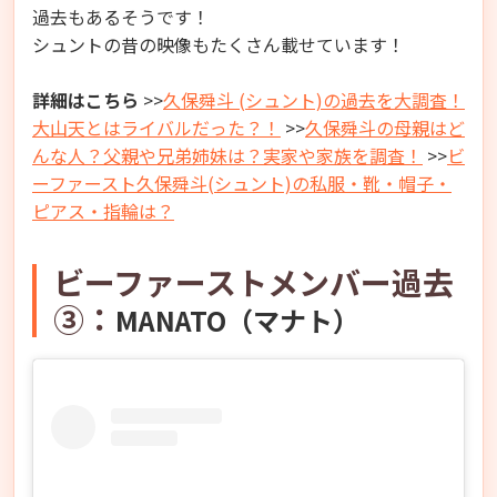
過去もあるそうです！
シュントの昔の映像もたくさん載せています！
詳細はこちら
>>
久保舜斗 (シュント)の過去を大調査！
大山天とはライバルだった？！
>>
久保舜斗の母親はど
んな人？父親や兄弟姉妹は？実家や家族を調査！
>>
ビ
ーファースト久保舜斗(シュント)の私服・靴・帽子・
ピアス・指輪は？
ビーファーストメンバー過去
③：
MANATO（マナト）