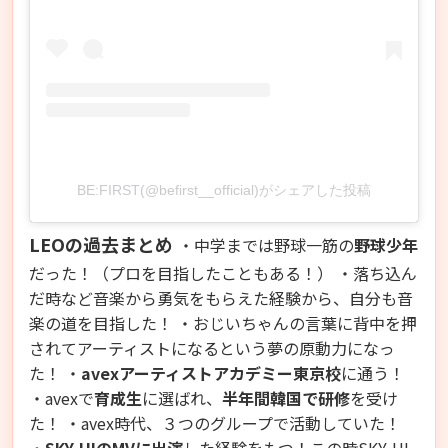
BE:FIRST(@befirst__official)がシェアした投稿
LEOの過去まとめ
・中学までは野球一筋の
野球少年
だった！（プロを目指したこともある！） ・落ち込ん
だ時など音楽から勇気をもらえた経験から、自分も音
楽の道を目指した！ ・おじいちゃんの言葉に背中を押
されてアーティストになるという夢の原動力になっ
た！ ・
avexアーティストアカデミー東京校
に通う！
・avexで
育成生
に選ばれ、
半年間韓国で研修
を受け
た！ ・avex時代、３つのグループで活動していた！