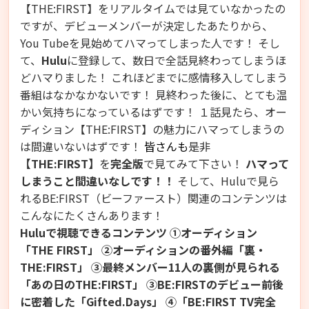
【THE:FIRST】をリアルタイムでは見ていなかったの
ですが、デビューメンバーが決定したあたりから、
You Tubeを見始めてハマってしまった人です！ そし
て、
Hulu
に登録して、数日で全話見終わってしまうほ
どハマりました！ これほどまでに感情移入してしまう
番組はなかなかないです！ 見終わった後に、とても温
かい気持ちになっているはずです！ １話見たら、オー
ディション【THE:FIRST】の魅力にハマってしまうの
は間違いないはずです！
皆さんも
是非
【THE:FIRST】
を
完全版
で見てみて下さい！
ハマって
しまうこと間違いなしです！！
そして、Huluで見ら
れるBE:FIRST（ビーファースト）関連のコンテンツは
こんなにたくさんあります！
Huluで視聴できるコンテンツ
①オーディション
「THE FIRST」
②オーディションの番外編
「裏・
THE:FIRST」 ③最終メンバー11人の裏側が見られる
「あの日のTHE:FIRST」
③BE:FIRSTのデビュー前後
に密着した「Gifted.Days」 ④「BE:FIRST TV完全