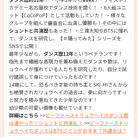
カデミー名古屋校でダンス技術を磨く！ ・6人組ユニ
ット【CoCoPoP】として活動もしていた！ ・様々な
グループを組んで審査会に出演し優勝も！その中には
シュントと共演歴
もあった
！ ・三浦大知やBTSに憧れ
て、ダンスを研究し、【＃踊ってみた】シリーズを
SNSで公開！
最年少ながら、
ダンス歴12年
というベテランです！
指先まで繊細な表現力を兼ね備えたダンスや歌は、リ
ュウヘイが憧れている人たちを研究したり、自分で試
行錯誤して身につけていったものです！
14歳にして、恐るべき才能の持ち主とSKI-HIさんから
も絶賛されたリュウヘイの過去は、夢に向かってずっ
と努力を積み重ねてきた少年なのです！
幼少期の可愛い画像も載せています！
詳細はこちら
>>
ビーファーストリュウヘイのダンス歴
は凄かった！シュントと共演も！
>>
ビーファーストリ
ュウヘイのダンスはBTSジミンがお手本？共通点は？