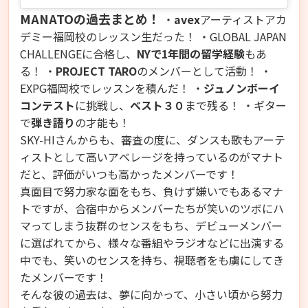
MANATOの過去まとめ！
・
avex
アーティストアカ
デミー福岡校のレッスン生だった！ ・GLOBAL JAPAN
CHALLENGEに合格し、
NYで1年間の留学経験
もあ
る！ ・
PROJECT TARO
のメンバーとして活動！ ・
EXPG福岡校でレッスンを積んだ！ ・
ジュノンボーイ
コンテスト
に挑戦し、
ベスト３０
まで残る！ ・ギター
で
弾き語り
の才能も！
SKY-HIさんからも、審査の度に、ダンスも歌もアーテ
ィストとして高いアベレージを持っているのがマナト
だと、評価がいつも高かったメンバーです！
真面目で努力家な面をもち、負けず嫌いでもあるマナ
トですが、合宿中からメンバーたちが笑いのツボにハ
マってしまう抜群のセンスをもち、デビューメンバー
に選ばれてから、様々な番組やラジオなどに出演する
中でも、笑いのセンスを持ち、視聴者をも虜にしてき
たメンバーです！
そんな彼の過去は、夢に向かって、小さい頃から努力