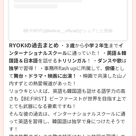
BE:FIRST(@befirst__official)がシェアした投稿
RYOKIの過去まとめ
・
３歳
から
小学２年生
まで
イ
ンターナショナルスクール
に通っていた！ ・
英語＆韓
国語＆日本語
を話せる
トリリンガル
！ ・
ダンスや歌
は
独学
で習得
！ ・事務所flash upに所属して、
俳優
とし
て
舞台・ドラマ・映画に出演！
・映画で共演した山ノ
内すずとの熱愛報道があった！
リョウキといえば、英語も韓国語も話せる語学力の高
さも【BE:FIRST】ビーファーストが世界を目指す上で
とても武器になる要素ですね！
そんな彼の過去は、インターナショナルスクールに通
って英語を習得し、韓国語は独学で身につけたそうで
す！