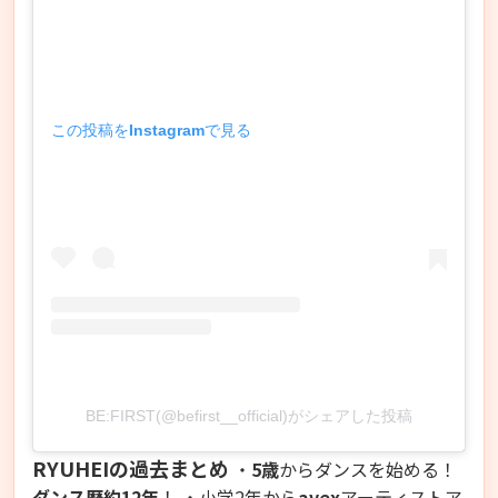
この投稿をInstagramで見る
BE:FIRST(@befirst__official)がシェアした投稿
RYUHEIの過去まとめ
・
5歳
からダンスを始める！
ダンス歴約12年
！
・小学2年から
avex
アーティストア