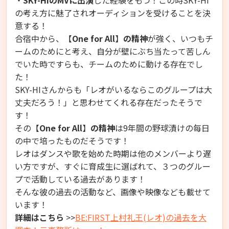
・
SKY-HIのMVに出演
した経験をもつ！この時SKY-HI
の考え方に魅了されオーディションを受けることを決
意する！
合宿中から、
【
One for All
】
の精神
が強く、いつもチ
ームのためにと考え、自分が壁にぶち当たって苦しん
でいた時ですらも、チームのために動ける存在でし
た！
SKY-HIさんからも「レオがいるならこのグループは大
丈夫だろう！」と思わせてくれる存在だったそうで
す！
その
【
One for All
】
の精神
は9年間の野球漬けの每日
の中で培ったものだそうです！
レオはダンスや歌を始めた時期は他のメンバーより遅
い方ですが、すぐに育成生に選ばれて、３つのグルー
プで活動している過去があります！
そんな彼の過去の活動など、画像や映像なども載せて
います！
詳細はこちら
>>
BE:FIRST上村礼王(レオ)の過去を大