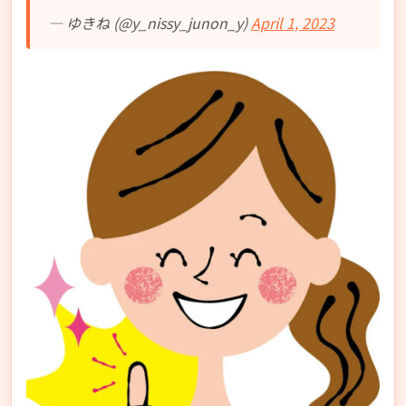
— ゆきね (@y_nissy_junon_y)
April 1, 2023