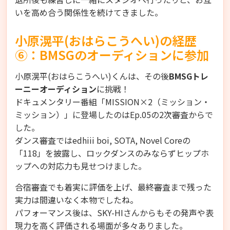
いを高め合う関係性を続けてきました。
小原滉平(おはらこうへい)の経歴
⑥：BMSGのオーディションに参加
小原滉平(おはらこうへい)くんは、その後
BMSGトレ
ーニーオーディション
に挑戦！
ドキュメンタリー番組「MISSION×2（ミッション・
ミッション）」に登場したのはEp.05の2次審査からで
した。
ダンス審査ではedhiii boi, SOTA, Novel Coreの
「118」を披露し、ロックダンスのみならずヒップホ
ップへの対応力も見せつけました。
合宿審査でも着実に評価を上げ、最終審査まで残った
実力は間違いなく本物でしたね。
パフォーマンス後は、SKY-HIさんからもその発声や表
現力を高く評価される場面が多々ありました。