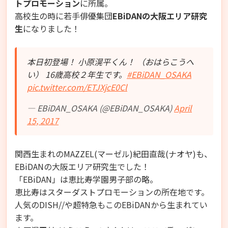
トプロモーション
に所属。
高校生の時に若手俳優集団
EBiDANの大阪エリア研究
生
になりました！
本日初登場！ 小原滉平くん！ （おはらこうへ
い） 16歳高校２年生です。
#EBiDAN_OSAKA
pic.twitter.com/ETJXjcE0Cl
— EBiDAN_OSAKA (@EBiDAN_OSAKA)
April
15, 2017
関西生まれのMAZZEL(マーゼル)紀田直哉(ナオヤ)も、
EBiDANの大阪エリア研究生でした！
「EBiDAN」は恵比寿学園男子部の略。
恵比寿はスターダストプロモーションの所在地です。
人気のDISH//や超特急もこのEBiDANから生まれてい
ます。