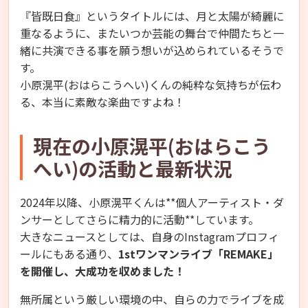
『皆既日食』というタイトルには、月と太陽が綺麗に
重なるように、またいつか芸能の舞台で仲間たちと一
緒に共演できる事を願う想いが込められているそうで
す。
小原滉平(おはらこうへい)くんの純粋な気持ちが伝わ
る、本当に素敵な楽曲ですよね！
現在の小原滉平(おはらこう
へい)の活動と最新状況
2024年以降、小原滉平くんは**個人アーティスト・ダ
ンサーとしてさらに精力的に活動**しています。
大きなニュースとしては、自身のInstagramプロフィ
ールにもある通り、
1stワンマンライブ「REMAKE」
を開催し、大成功を収めました！
無所属という厳しい環境の中、自らの力でライブを成