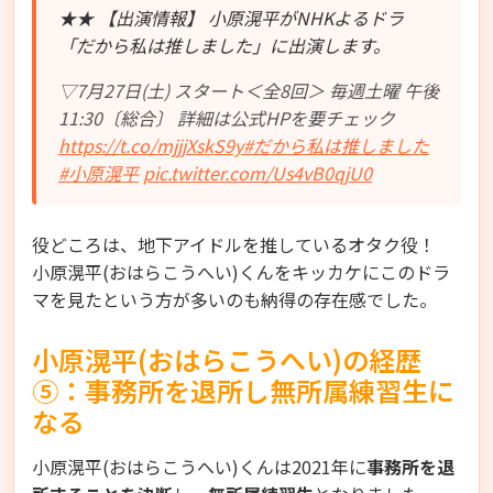
★★ 【出演情報】 小原滉平がNHKよるドラ
「だから私は推しました」に出演します。
▽7月27日(土) スタート＜全8回＞ 毎週土曜 午後
11:30〔総合〕 詳細は公式HPを要チェック
https://t.co/mjjjXskS9y
#だから私は推しました
#小原滉平
pic.twitter.com/Us4vB0qjU0
役どころは、地下アイドルを推しているオタク役！
小原滉平(おはらこうへい)くんをキッカケにこのドラ
マを見たという方が多いのも納得の存在感でした。
小原滉平(おはらこうへい)の経歴
⑤：事務所を退所し無所属練習生に
なる
小原滉平(おはらこうへい)くんは2021年に
事務所を退