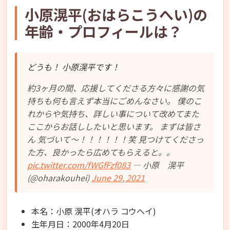
小原滉平(おはらこうへい)の
年齢・プロフィールは？
どうも！ 小原滉平です！
約3ヶ月の間、応援してくださる方々に感謝の気
持ちも何も言えず本当にごめんなさい。 僕のこ
れからや気持ち、詳しい事について改めてまた
ここからお話ししたいと思います。 まずは皆さ
ん 気づいて〜！！！！！！笑 見つけてくださっ
た方、良かったら広めてもらえると。。
pic.twitter.com/fWGfFzf083
— 小原 滉平
(@oharakouhei)
June 29, 2021
本名：小原 滉平(オハラ コウヘイ)
生年月日：2000年4月20日