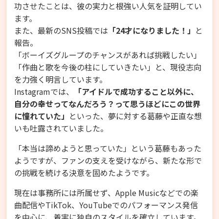
功させたことは、彼の実力と根強い人気を証明してい
ます。
また、最新のSNS投稿では
「24才になりました！」
と
報告。
「ボーイズグループのチャンスがあれば挑戦したい」
「作曲と歌を今後の柱にしていきたい」と、現役志向
を力強く明言しています。
Instagramでは、
「アイドルで成功すること以外に、
自分の幸せってなんだろう？って思うほどにこの世界
に憧れていた」
といった、夢に対する葛藤や正直な想
いも吐露されていました。
「本当は諦めようと思っていた」という葛藤もあった
ようですが、ファンの支えを受けながら、新たな形で
の挑戦を続ける決意を固めたようです。
現在は事務所には所属せず、Apple Musicなどでの楽
曲配信やTikTok、YouTubeでのパフォーマンス発信
を中心に、着実に独自のスタイルを確立しています。