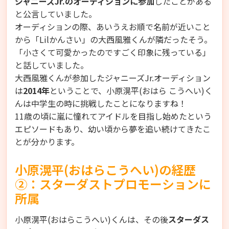
ジャニーズJr.のオーディションに参加
したことがある
と公言していました。
オーディションの際、あいうえお順で名前が近いこと
から「Lilかんさい」の大西風雅くんが隣だったそう。
「小さくて可愛かったのですごく印象に残っている」
と話していました。
大西風雅くんが参加したジャニーズJr.オーディション
は
2014年
ということで、小原滉平(おはら こうへい)く
んは中学生の時に挑戦したことになりますね！
11歳の頃に嵐に憧れてアイドルを目指し始めたという
エピソードもあり、幼い頃から夢を追い続けてきたこ
とが分かります。
小原滉平(おはらこうへい)の経歴
②：スターダストプロモーションに
所属
小原滉平(おはらこうへい)くんは、その後
スターダス