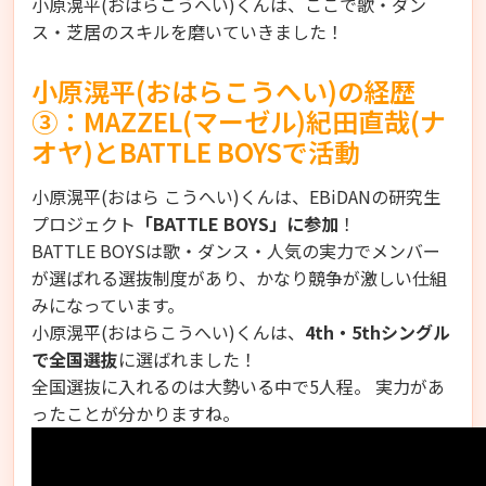
小原滉平(おはらこうへい)くんは、ここで歌・ダン
ス・芝居のスキルを磨いていきました！
小原滉平(おはらこうへい)の経歴
③：MAZZEL(マーゼル)紀田直哉(ナ
オヤ)とBATTLE BOYSで活動
小原滉平(おはら こうへい)くんは、EBiDANの研究生
プロジェクト
「BATTLE BOYS」に参加
！
BATTLE BOYSは歌・ダンス・人気の実力でメンバー
が選ばれる選抜制度があり、かなり競争が激しい仕組
みになっています。
小原滉平(おはらこうへい)くんは、
4th・5thシングル
で全国選抜
に選ばれました！
全国選抜に入れるのは大勢いる中で5人程。 実力があ
ったことが分かりますね。