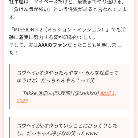
牡牛座は「マイペースだけど、最後までやり遂げる」
「負けん気が強い」という性質があると言われていま
す。
「MISSION×2（ミッション・ミッション）」でも冷
静に着実に努力する姿が印象的でした。
そして、実は
AAAのファン
だったことも判明しまし
た！
コウヘイaオタやったんやな… みんな社長って
ゆうけど、だっちゃんやん！って笑
— Takke.🕺🦁🧢(旧:腹筋) (@takkkos)
April 1,
2023
コウヘイがaオタっていうことにびっくりした
し、だっちゃん呼びなの笑ったwww