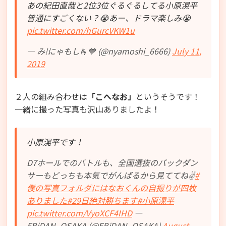
あの紀田直哉と2位3位ぐるぐるしてる小原滉平
普通にすごくない？😭あー、ドラマ楽しみ😭
pic.twitter.com/hGurcVKW1u
— み!にゃもし🫰💙 (@nyamoshi_6666)
July 11,
2019
２人の組み合わせは
「こへなお」
というそうです！
一緒に撮った写真も沢山ありましたよ！
小原滉平です！
D7ホールでのバトルも、全国選抜のバックダン
サーもどっちも本気でがんばるから見ててね✌
#
僕の写真フォルダにはなおくんの自撮りが四枚
ありました
#29日絶対勝ちます
#小原滉平
pic.twitter.com/VyoXCF4IHD
—
EBiDAN_OSAKA (@EBiDAN_OSAKA)
August