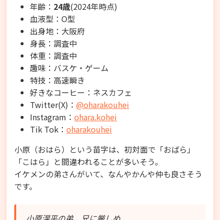
年齢：
24歳
(2024年時点)
血液型：O型
出身地：大阪府
身長：調査中
体重：調査中
趣味：バスケ・ゲーム
特技：高速瞬き
好きなコーヒー：ネスカフェ
Twitter(X)：
@oharakouhei
Instagram：
ohara.kohei
Tik Tok：
oharakouhei
小原（おはら）という苗字は、初対面で「おばら」
「こはら」と間違われることが多いそう。
イケメンの弟さんがいて、なんやかんや仲も良さそう
です。
小原滉平の弟、兄に厳しめ