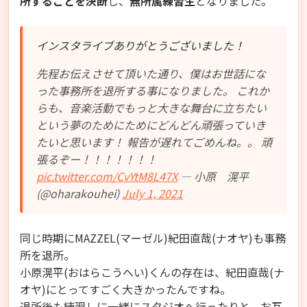
所することを決断
し、
無所属練習生
となりました。
インスタライブありがとうございました！
先程お伝えさせて頂いた通り、僕はお世話にな
った事務所を退所する事になりました。 これか
らも、音楽活動でもっと大きな舞台に立ちたい
という夢のためにためにどんどん頑張っていき
たいと思います！ 報告が遅れてごめんね。。 頑
張るぞー！！！！！！！
pic.twitter.com/CvYtM8L47X
— 小原 滉平
(@oharakouhei)
July 1, 2021
同じ時期にMAZZEL(マーゼル)紀田直哉(ナオヤ)も事務
所を退所。
小原滉平(おはらこうへい)くんの存在は、紀田直哉(ナ
オヤ)にとってすごく大きかったんですね。
退所後も練習しに一緒にスタジオへ行ったりと、お互