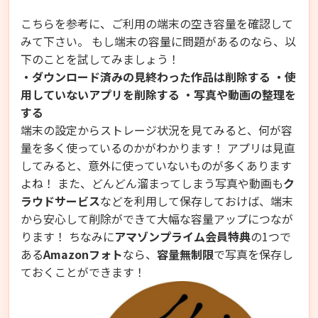
こちらを参考に、ご利用の端末の空き容量を確認して
みて下さい。 もし端末の容量に問題があるのなら、以
下のことを試してみましょう！
・ダウンロード済みの見終わった作品は削除する
・使
用していないアプリを削除する
・写真や動画の整理を
する
端末の設定からストレージ状況を見てみると、何が容
量を多く使っているのかがわかります！ アプリは見直
してみると、意外に使っていないものが多くあります
よね！ また、どんどん溜まってしまう写真や動画も
ク
ラウドサービス
などを利用して保存しておけば、端末
から安心して削除ができて大幅な容量アップにつなが
ります！ ちなみに
アマゾンプライム会員特典
の1つで
ある
Amazonフォト
なら、
容量無制限
で写真を保存し
ておくことができます！