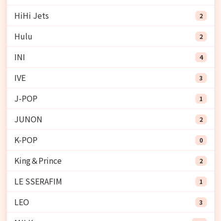
HiHi Jets
2
Hulu
2
INI
4
IVE
3
J-POP
1
JUNON
2
K-POP
0
King＆Prince
2
LE SSERAFIM
1
LEO
3