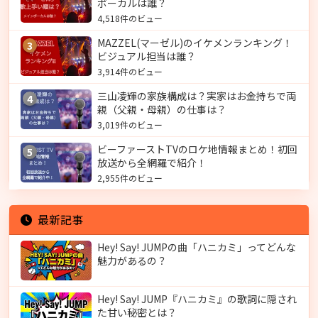
ボーカルは誰？
4,518件のビュー
MAZZEL(マーゼル)のイケメンランキング！
3
ビジュアル担当は誰？
3,914件のビュー
三山凌輝の家族構成は？実家はお金持ちで両
4
親（父親・母親）の仕事は？
3,019件のビュー
ビーファーストTVのロケ地情報まとめ！初回
5
放送から全網羅で紹介！
2,955件のビュー
最新記事
Hey! Say! JUMPの曲「ハニカミ」ってどんな
魅力があるの？
Hey! Say! JUMP『ハニカミ』の歌詞に隠され
た甘い秘密とは？