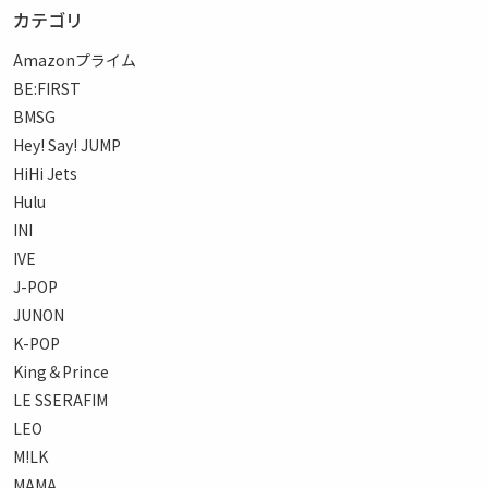
カテゴリ
Amazonプライム
BE:FIRST
BMSG
Hey! Say! JUMP
HiHi Jets
Hulu
INI
IVE
J-POP
JUNON
K-POP
King＆Prince
LE SSERAFIM
LEO
M!LK
MAMA