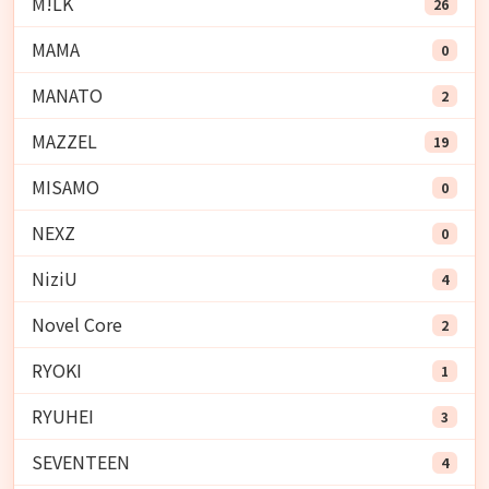
M!LK
26
MAMA
0
MANATO
2
MAZZEL
19
MISAMO
0
NEXZ
0
NiziU
4
Novel Core
2
RYOKI
1
RYUHEI
3
SEVENTEEN
4