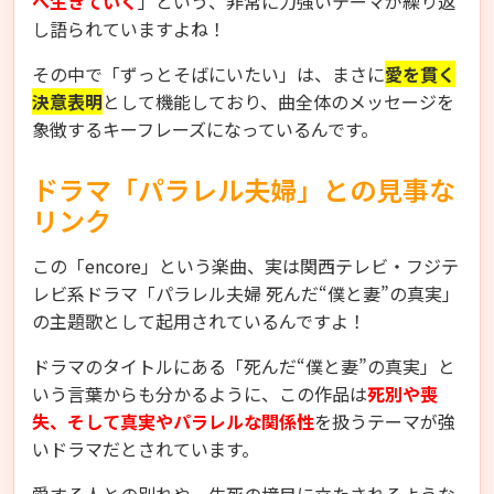
へ生きていく
」という、非常に力強いテーマが繰り返
し語られていますよね！
その中で「ずっとそばにいたい」は、まさに
愛を貫く
決意表明
として機能しており、曲全体のメッセージを
象徴するキーフレーズになっているんです。
ドラマ「パラレル夫婦」との見事な
リンク
この「encore」という楽曲、実は関西テレビ・フジテ
レビ系ドラマ「パラレル夫婦 死んだ“僕と妻”の真実」
の主題歌として起用されているんですよ！
ドラマのタイトルにある「死んだ“僕と妻”の真実」と
いう言葉からも分かるように、この作品は
死別や喪
失、そして真実やパラレルな関係性
を扱うテーマが強
いドラマだとされています。
愛する人との別れや、生死の境目に立たされるような