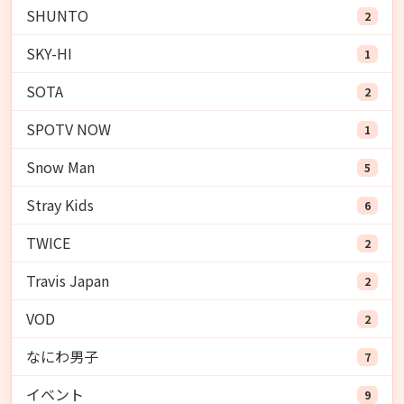
SHUNTO
2
SKY-HI
1
SOTA
2
SPOTV NOW
1
Snow Man
5
Stray Kids
6
TWICE
2
Travis Japan
2
VOD
2
なにわ男子
7
イベント
9