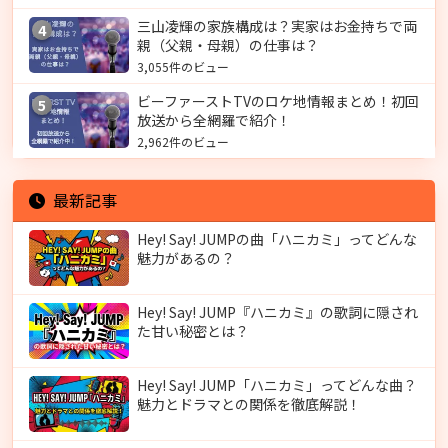
三山凌輝の家族構成は？実家はお金持ちで両
4
親（父親・母親）の仕事は？
3,055件のビュー
ビーファーストTVのロケ地情報まとめ！初回
5
放送から全網羅で紹介！
2,962件のビュー
最新記事
Hey! Say! JUMPの曲「ハニカミ」ってどんな
魅力があるの？
Hey! Say! JUMP『ハニカミ』の歌詞に隠され
た甘い秘密とは？
Hey! Say! JUMP「ハニカミ」ってどんな曲？
魅力とドラマとの関係を徹底解説！