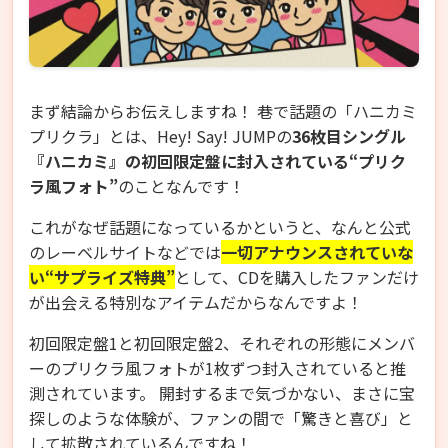
まず結論からお伝えしますね！ 巷で話題の「ハニカミ
プリクラ」とは、Hey! Say! JUMPの
36枚目シングル
『ハニカミ』の初回限定盤に封入されている“プリク
ラ風フォト”
のことなんです！
これがなぜ話題になっているかというと、なんと公式
のレーベルサイトなどでは
一切アナウンスされていな
い“サプライズ特典”
として、CDを購入したファンだけ
が出会える特別なアイテムだからなんですよ！
初回限定盤1と初回限定盤2、それぞれの形態にメンバ
ーのプリクラ風フォトが1枚ずつ封入されていると推
測されています。 開封するまで気づかない、まさに宝
探しのような体験が、ファンの間で「驚きと喜び」と
して拡散されているんですね！