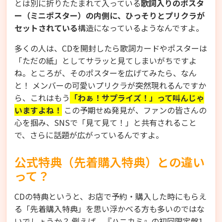
とは別に折りたたまれて入っている
歌詞入りのポスタ
ー（ミニポスター）の内側に、ひっそりとプリクラが
セットされている
構造になっているようなんですよ。
多くの人は、CDを開封したら歌詞カードやポスターは
「ただの紙」としてサラッと見てしまいがちですよ
ね。ところが、そのポスターを広げてみたら、なん
と！ メンバーの可愛いプリクラが突然現れるんですか
ら、これはもう
「わぁ！サプライズ！」って叫んじゃ
いますよね！
この予期せぬ発見が、ファンの皆さんの
心を掴み、SNSで「見て見て！」と共有されること
で、さらに話題が広がっているんですよ。
公式特典（先着購入特典）との違い
って？
CDの特典というと、お店で予約・購入した時にもらえ
る「先着購入特典」を思い浮かべる方も多いのではな
いでしょうか？ 例えば、『ハニカミ』の初回限定盤1