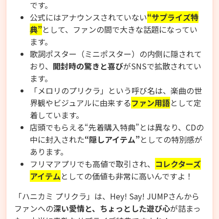
です。
公式にはアナウンスされていない
“サプライズ特
典”
として、ファンの間で大きな話題になってい
ます。
歌詞ポスター（ミニポスター）の内側に隠されて
おり、
開封時の驚きと喜び
がSNSで拡散されてい
ます。
「メロリのプリクラ」という呼び名は、楽曲の世
界観やビジュアルに由来する
ファン用語
として定
着しています。
店頭でもらえる“先着購入特典”とは異なり、CDの
中に封入された
“隠しアイテム”
としての特別感が
あります。
フリマアプリでも高値で取引され、
コレクターズ
アイテム
としての価値も非常に高いんですよ！
「ハニカミ プリクラ」は、Hey! Say! JUMPさんから
ファンへの
深い愛情と、ちょっとした遊び心
が詰まっ