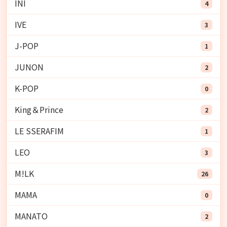
INI
4
IVE
3
J-POP
1
JUNON
2
K-POP
0
King＆Prince
2
LE SSERAFIM
1
LEO
3
M!LK
26
MAMA
0
MANATO
2