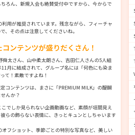
もちろん、新規入会も絶賛受付中ですから、今からで
の利用が推奨されています。残念ながら、フィーチャ
ので、その点は注意してくださいね。
たコンテンツが盛りだくさん！
曽野舜太さん、山中柔太朗さん、吉田仁人さんの5人組
年11月に結成されて、グループ名には「何色にも染ま
すって！素敵ですよね！
ンテンツは、まさに「PREMIUM MILK」の醍醐
ませんか？
ここでしか見られない企画動画など、素顔が垣間見え
！彼らの飾らない表情に、きっとキュンとしちゃいます
のオフショット、季節ごとの特別な写真など、美しい