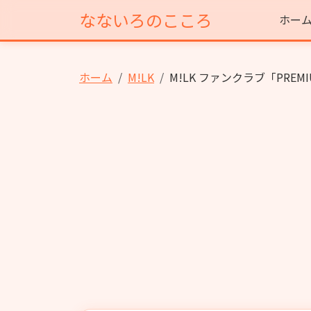
なないろのこころ
ホー
ホーム
M!LK
M!LK ファンクラブ「PREM