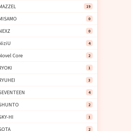
MAZZEL
19
MISAMO
0
NEXZ
0
NiziU
4
Novel Core
2
RYOKI
1
RYUHEI
3
SEVENTEEN
4
SHUNTO
2
SKY-HI
1
SOTA
2