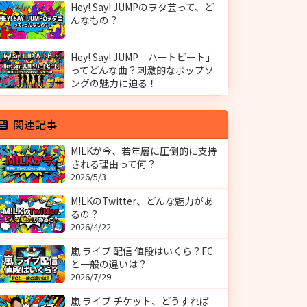
Hey! Say! JUMPのヲタ芸って、ど
んなもの？
Hey! Say! JUMP「ハートビート」
ってどんな曲？刺激的なポップソ
ングの魅力に迫る！
関連記事
M!LKが今、若年層に圧倒的に支持
される理由って何？
2026/5/3
M!LKのTwitter、どんな魅力があ
るの？
2026/4/22
嵐 ライブ 配信 値段はいくら？FC
と一般の違いは？
2026/7/29
嵐 ライブ チケット、どうすれば