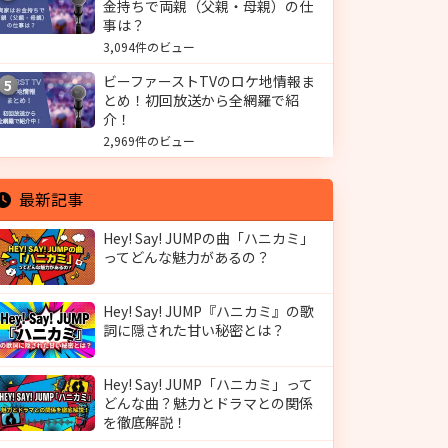
金持ちで両親（父親・母親）の仕
事は？
3,094件のビュー
ビーファーストTVのロケ地情報ま
5
とめ！初回放送から全網羅で紹
介！
2,969件のビュー
最新記事
Hey! Say! JUMPの曲「ハニカミ」
ってどんな魅力があるの？
Hey! Say! JUMP『ハニカミ』の歌
詞に隠された甘い秘密とは？
Hey! Say! JUMP「ハニカミ」って
どんな曲？魅力とドラマとの関係
を徹底解説！