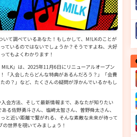
K」について調べているあなた！もしかして、M!LKのことが
思っているのではないでしょうか？そうですよね、大好
とってもよくわかります！
 MILK」は、2025年11月6日にリニューアルオープン
よ！「入会したらどんな特典があるんだろう？」「会費
ったの？」など、たくさんの疑問が浮かんでいるかもし
魅力や入会方法、そして最新情報まで、あなたが知りたい
ーである佐野勇斗さん、塩﨑太智さん、曽野舜太さん、
もっと近い距離で繋がれる、そんな素敵な未来が待って
ラブの世界を覗いてみましょう！