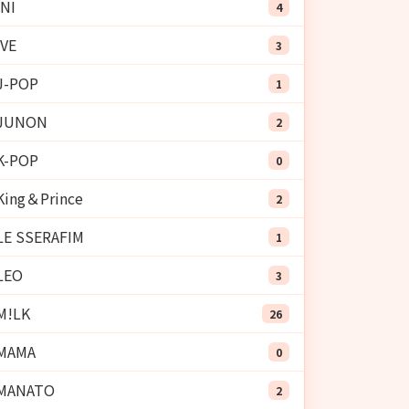
INI
4
IVE
3
J-POP
1
JUNON
2
K-POP
0
King＆Prince
2
LE SSERAFIM
1
LEO
3
M!LK
26
MAMA
0
MANATO
2