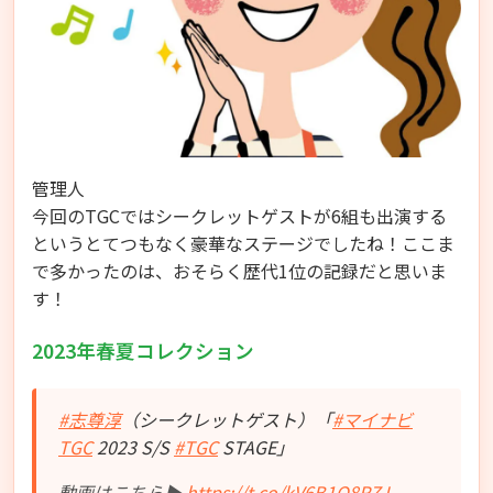
管理人
今回のTGCではシークレットゲストが6組も出演する
というとてつもなく豪華なステージでしたね！ここま
で多かったのは、おそらく歴代1位の記録だと思いま
す！
2023年春夏コレクション
#志尊淳
（シークレットゲスト）「
#マイナビ
TGC
2023 S/S
#TGC
STAGE」
動画はこちら▶️
https://t.co/kV6B1Q8RZJ