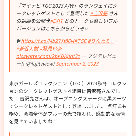
「マイナビ TGC 2023 A/W」のランウェイにシ
ークレットゲストとして登場した
#吉沢亮
さん
の動画を公開🎥
#EXIT
とのトークも楽しいフル
バージョンはこちらからどうぞ✨
▶
https://t.co/MbZ7Xf86i4
#TGC
#りんたろー
。
#兼近大樹
#鷲見玲奈
pic.twitter.com/2bKDKpdt3z
— フジテレビュ
ー!! (@fujitvview)
September 2, 2023
東京ガールズコレクション（TGC）2023秋冬コレクシ
ョンのシークレットゲスト４組目は
吉沢亮
さんでし
た！ 吉沢亮さんは、オープニングステージに黒スーツ
でシークレットゲストとして登場しました。 点灯式も
務め、会場全体がブルーの光で覆われ、感動的な表情
を見せていましたね！