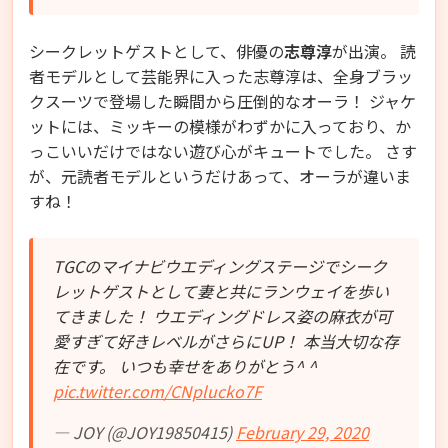
シークレットゲストとして、俳優の
志尊淳
が出演。 読
者モデルとして芸能界に入った志尊淳は、全身ブラッ
クスーツで登場した瞬間から圧倒的なオーラ！ ジャケ
ットには、ミッキーの模様がわずかに入っており、か
っこいいだけではない遊び心がキュートでした。 さす
が、元読者モデルというだけあって、オーラが違いま
すね！
TGCのマイナビウエディングステージでシーク
レットゲストとして妻と共にランウェイを歩い
てきました！ ウエディングドレス姿の麻衣が可
愛すぎて好きレベルがさらにUP！ 本当大切な存
在です。 いつも幸せをありがとう^ ^
pic.twitter.com/CNplucko7F
— JOY (@JOY19850415)
February 29, 2020