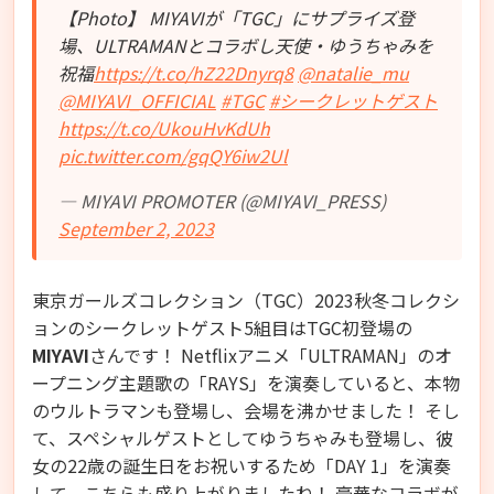
【Photo】 MIYAVIが「TGC」にサプライズ登
場、ULTRAMANとコラボし天使・ゆうちゃみを
祝福
https://t.co/hZ22Dnyrq8
@natalie_mu
@MIYAVI_OFFICIAL
#TGC
#シークレットゲスト
https://t.co/UkouHvKdUh
pic.twitter.com/gqQY6iw2Ul
— MIYAVI PROMOTER (@MIYAVI_PRESS)
September 2, 2023
東京ガールズコレクション（TGC）2023秋冬コレクシ
ョンのシークレットゲスト5組目はTGC初登場の
MIYAVI
さんです！ Netflixアニメ「ULTRAMAN」のオ
ープニング主題歌の「RAYS」を演奏していると、本物
のウルトラマンも登場し、会場を沸かせました！ そし
て、スペシャルゲストとしてゆうちゃみも登場し、彼
女の22歳の誕生日をお祝いするため「DAY 1」を演奏
して、こちらも盛り上がりましたね！ 豪華なコラボが