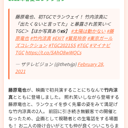
藤原竜也、初TGCでランウェイ！ 竹内涼真に
「出たくないと言ってた」と暴露され苦笑い＜
TGC＞【ほか写真あり📸】
#太陽は動かない
#藤
原竜也
#竹内涼真
#EXIT
#鷲見玲奈
#東京ガール
ズコレクション
#TGC2021SS
#TGC
#マイナビ
TGC
https://t.co/SAhO8wWQCs
— ザテレビジョン (@thetvjp)
February 28,
2021
藤原竜也
が、映画で初共演することにちなんで
竹内涼
真
とともに登場しました。 照れ笑いしながら登場する
藤原竜也と、ランウェイを歩く先輩の姿をみて満足げ
な竹内涼真の2人。 前回に引き続き無観客での開催と
なったため、企画として視聴者との生電話をする場面
も！ お二人の掛け合いがとても仲が良くついこちらま