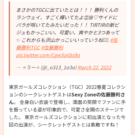
まさかのTGCに出ていたとは！！！ 勝利くんの
ランウェイ、すごく輝いてたよ👏🏼♡サイドに
バラが咲いてたみたいだった！！ TIRTIRの新ビ
ジュもかっこいい、可愛い、爽やかと3つあって
✨ これからも沢山かっこいいっていうね✌🏻
#佐
藤勝利TGC
#佐藤勝利
pic.twitter.com/CgwSpGts9q
— ✧うー✧ (@_o313_1o3o)
March 22, 2022
東京ガールズコレクション（TGC）2022春夏コレクシ
ョンのシークレットゲストは
Sexy Zoneの佐藤勝利さ
ん
。 全身白い衣装で登場し、満面の笑顔でファンに手
を振っている姿が印象的で、可愛さ全開のステージで
した。 東京ガールズコレクションに初出演となった今
回の出演が、シークレットゲストとは素敵ですね！