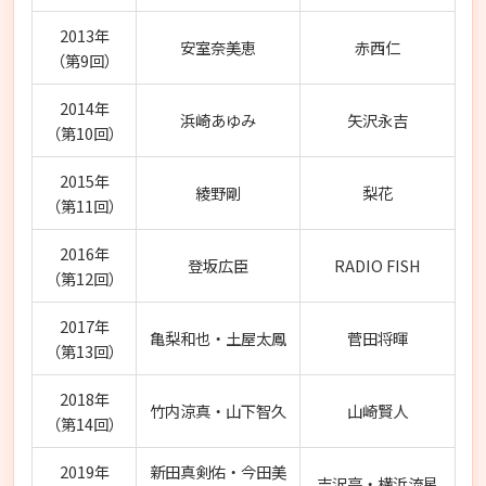
2013年
安室奈美恵
赤西仁
（第9回）
2014年
浜崎あゆみ
矢沢永吉
（第10回）
2015年
綾野剛
梨花
（第11回）
2016年
登坂広臣
RADIO FISH
（第12回）
2017年
亀梨和也・土屋太鳳
菅田将暉
（第13回）
2018年
竹内涼真・山下智久
山崎賢人
（第14回）
2019年
新田真剣佑・今田美
吉沢亮・横浜流星