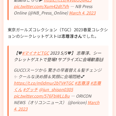
pic.twitter.com/Xum42dt7Vh
— NB Press
Online (@NB_Press_Online)
March 4, 2023
東京ガールズコレクション（TGC）2023春夏コレクシ
ョンのシークレットゲストは
志尊淳
さん
でした。
【💖
#マイナビTGC
2023 S/S💖】 志尊淳、シー
クレットゲストで登場❗ サプライズに会場歓喜🙌
GUCCIスーツから 驚きの早着替え＆髪チェンジ
✨ クールな決め顔＆笑顔に会場悶絶💕
https://t.co/m0dmur2bTV
#TGC
#志尊淳
#志尊
くん
#グッチ
@jun_shison0305
pic.twitter.com/576FbWLLBu
— ORICON
NEWS（オリコンニュース） (@oricon)
March
4, 2023