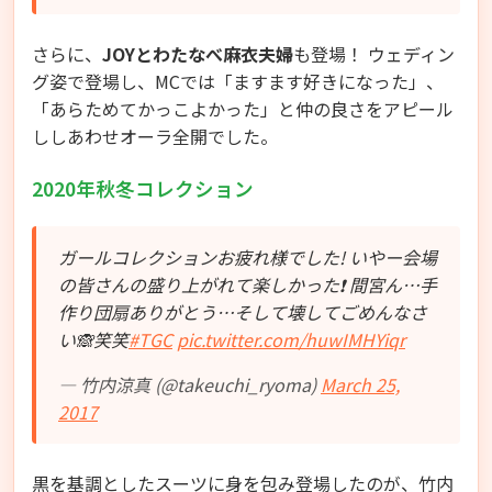
さらに、
JOYとわたなべ麻衣夫婦
も登場！ ウェディン
グ姿で登場し、MCでは「ますます好きになった」、
「あらためてかっこよかった」と仲の良さをアピール
ししあわせオーラ全開でした。
2020年秋冬コレクション
ガールコレクションお疲れ様でした! いやー会場
の皆さんの盛り上がれて楽しかった❗️ 間宮ん…手
作り団扇ありがとう…そして壊してごめんなさ
い🙈笑笑
#TGC
pic.twitter.com/huwIMHYiqr
— 竹内涼真 (@takeuchi_ryoma)
March 25,
2017
黒を基調としたスーツに身を包み登場したのが、竹内