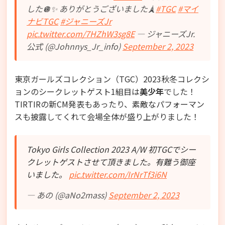
した🪩✨ ありがとうございました🗼
#TGC
#マイ
ナビTGC
#ジャニーズJr
pic.twitter.com/7HZhW3sg8E
— ジャニーズJr.
公式 (@Johnnys_Jr_info)
September 2, 2023
東京ガールズコレクション（TGC）2023秋冬コレクシ
ョンのシークレットゲスト1組目は
美少年
でした！
TIRTIRの新CM発表もあったり、素敵なパフォーマン
スも披露してくれて会場全体が盛り上がりました！
Tokyo Girls Collection 2023 A/W 初TGCでシー
クレットゲストさせて頂きました。有難う御座
いました。
pic.twitter.com/IrNrTf3i6N
— あの (@aNo2mass)
September 2, 2023