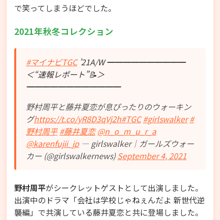
で笑ってしまうほどでした。
2021年秋冬コレクション
#マイナビTGC
’21A/W ━━━━━━━━━━
＜“速報レポート”📝＞
━━━━━━━━━━━━
野村周平と藤井夏恋が息ぴったりのウォーキン
グ
https://t.co/yR8D3qVj2h
#TGC
#girlswalker
#
野村周平
#藤井夏恋
@n_o_m_u_r_a
@karenfujii_jp
— girlswalker｜ガールズウォー
カー (@girlswalkernews)
September 4, 2021
野村周平
がシークレットゲストとして出演しました。
出演中のドラマ「会社は学校じゃねぇんだよ 新世代逆
襲編」で共演している藤井夏恋と共に登場しました。