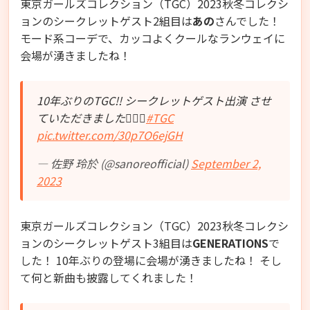
東京ガールズコレクション（TGC）2023秋冬コレクシ
ョンのシークレットゲスト2組目は
あの
さんでした！
モード系コーデで、カッコよくクールなランウェイに
会場が湧きましたね！
10年ぶりのTGC!! シークレットゲスト出演 させ
ていただきました🙇🏻‍♂️
#TGC
pic.twitter.com/30p7O6ejGH
— 佐野 玲於 (@sanoreofficial)
September 2,
2023
東京ガールズコレクション（TGC）2023秋冬コレクシ
ョンのシークレットゲスト3組目は
GENERATIONS
で
した！ 10年ぶりの登場に会場が湧きましたね！ そし
て何と新曲も披露してくれました！