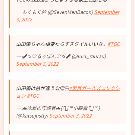
— もくもく💭 (@SevenMenBacon)
September
3, 2022
山田優ちゃん相変わらずスタイルいいな。
#TGC
— 🦖🍠🤍るぅぽん🤍🍠🦖 (@lur1_raurau)
September 3, 2022
山田優は格が違うな👏🏻
#東京ガールズコレクシ
ョン
#TGC
— 🦇沈黙の守護者🦇( ◢͟￨⁴⁶小森霧 ◢͟￨⁴⁶)
(@katsujustly)
September 3, 2022