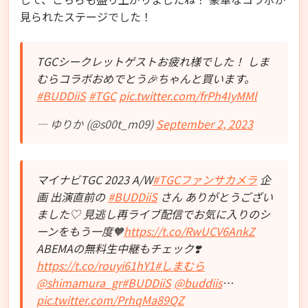
見られたステージでした！
TGCシークレットゲストお疲れ様でした！ しま
むらコラボおめでとう🎉ちゃんと買います。
#BUDDiiS
#TGC
pic.twitter.com/frPh4IyMMl
— ゆりか (@s00t_m09)
September 2, 2023
マイナビTGC 2023 A/W
#TGCファンサカメラ
企
画 出演直前の
#BUDDiiS
さん ありがとうござい
ました♡ 見逃し再ライブ配信でお気に入りのシ
ーンをもう一度🧡
https://t.co/RwUCV6AnkZ
ABEMAの無料生中継もチェック❣️
https://t.co/rouyi61hY1
#しまむら
@shimamura_gr
#BUDDiiS
@buddiis
…
pic.twitter.com/PrhqMa89QZ