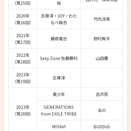
（第15回）
桜
2020年
志尊淳・JOY・わた
竹内涼真
（第16回）
なべ麻衣
2021年
藤原竜也
野村周平
（第17回）
2022年
Sexy Zone 佐藤勝利
山田優
（第18回）
2023年
志尊淳
（第19回）
美少年
吉沢亮
2023年
GENERATIONS
あの
（第20回）
from EXILE TRIBE
MIYAVI
BUDDiiS