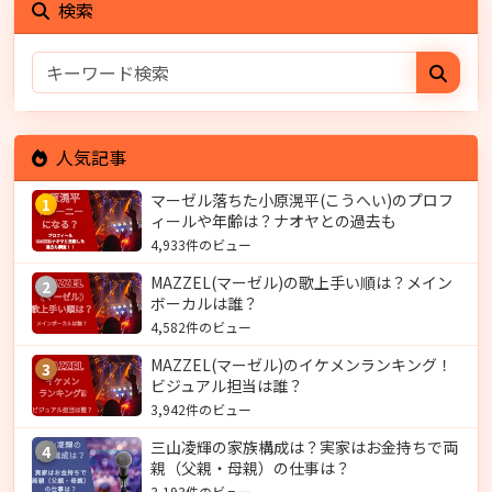
検索
人気記事
マーゼル落ちた小原滉平(こうへい)のプロフ
1
ィールや年齢は？ナオヤとの過去も
4,933件のビュー
MAZZEL(マーゼル)の歌上手い順は？メイン
2
ボーカルは誰？
4,582件のビュー
MAZZEL(マーゼル)のイケメンランキング！
3
ビジュアル担当は誰？
3,942件のビュー
三山凌輝の家族構成は？実家はお金持ちで両
4
親（父親・母親）の仕事は？
3,193件のビュー