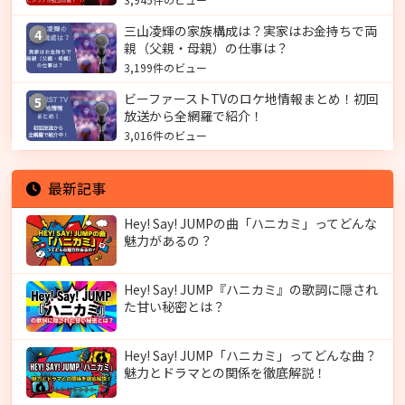
三山凌輝の家族構成は？実家はお金持ちで両
4
親（父親・母親）の仕事は？
3,199件のビュー
ビーファーストTVのロケ地情報まとめ！初回
5
放送から全網羅で紹介！
3,016件のビュー
最新記事
Hey! Say! JUMPの曲「ハニカミ」ってどんな
魅力があるの？
Hey! Say! JUMP『ハニカミ』の歌詞に隠され
た甘い秘密とは？
Hey! Say! JUMP「ハニカミ」ってどんな曲？
魅力とドラマとの関係を徹底解説！