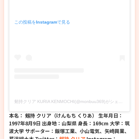
この投稿をInstagramで見る
剱持クリア KURIA KENMOCHI(@monbuu369)がシェアした投稿
本名： 剱持 クリア（けんもち くりあ）
生年月日：
1997年8月9日
出身地：山梨県
身長：169cm
大学：筑
波大学 サポーター：
飯塚工業、小山電気、矢崎興業、
芦沢組土木
Twitter：
剱持 クリア
Instagram：