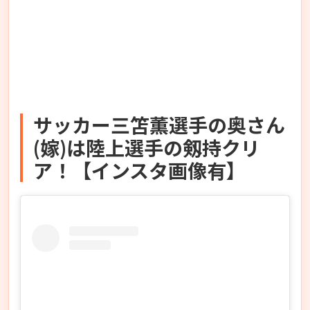
サッカー三笘薫選手の奥さん
(嫁)は陸上選手の剱持クリ
ア！【インスタ画像有】