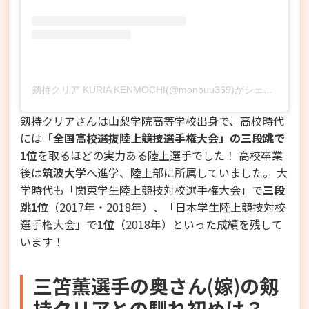
剱持クリア KURIA KENMOCHI(@monbuu369)がシェアした投稿
剱持クリアさんは山梨学院高等学校出身で、高校時代
には
「全国高校選抜陸上競技選手権大会」
の
三段跳で
1位
を取るほどの実力ある陸上選手でした！ 高校卒業
後は
筑波大学
へ進学、陸上部に所属していました。 大
学時代も「関東学生陸上競技対校選手権大会」で
三段
跳1位
（2017年・2018年）、「日本学生陸上競技対校
選手権大会」で
1位
（2018年）といった成績を残して
います！
三笘薫選手の奥さん(嫁)の剱
持クリアとの馴れ初めは？