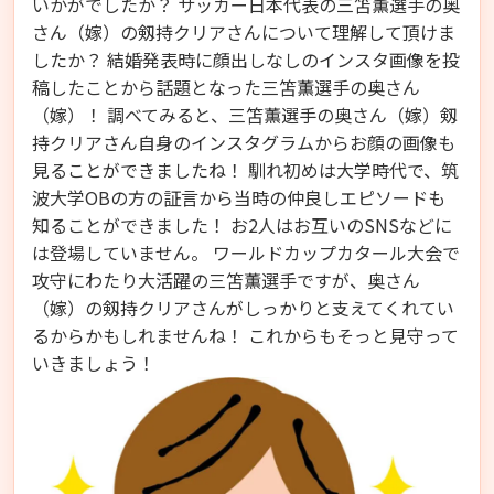
いかがでしたか？ サッカー日本代表の三笘薫選手の奥
さん（嫁）の剱持クリアさんについて理解して頂けま
したか？ 結婚発表時に顔出しなしのインスタ画像を投
稿したことから話題となった三笘薫選手の奥さん
（嫁）！ 調べてみると、三笘薫選手の奥さん（嫁）剱
持クリアさん自身のインスタグラムからお顔の画像も
見ることができましたね！ 馴れ初めは大学時代で、筑
波大学OBの方の証言から当時の仲良しエピソードも
知ることができました！ お2人はお互いのSNSなどに
は登場していません。 ワールドカップカタール大会で
攻守にわたり大活躍の三笘薫選手ですが、奥さん
（嫁）の剱持クリアさんがしっかりと支えてくれてい
るからかもしれませんね！ これからもそっと見守って
いきましょう！