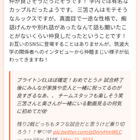
仲が良さそうだったそうです！
学内では有名な
カップルだったようです。
三笘さんはモテそう
なルックスですが、真面目で一途な性格で、痴
話げんかや別れ話があったなんて話も聞いたこ
とがないくらい仲良しだったということです！
お互いのSNSに登場することはありませんが、筑波大
学の関係者へのインタビューから仲睦まじい様子が伝
わってきますね！
ブライトンELほぼ確定！おめでとう🎉 試合終了
後にみんなが家族や恋人と一緒に祝ってるのが
良すぎるなあ、、 チームスタッフも楽しそう笑
三笘さんと奥さんが一緒にいる動画見るの何気
に初めてだ🫣
残り2戦どっちもタフな試合だと思うけど乗り切
ろう！！💙🤍💛
pic.twitter.com/qDnryHmWLC
— aaa (@ai_0108_)
May 21, 2023