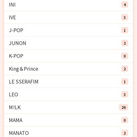
INI
4
IVE
3
J-POP
1
JUNON
2
K-POP
0
King＆Prince
2
LE SSERAFIM
1
LEO
3
M!LK
26
MAMA
0
MANATO
2