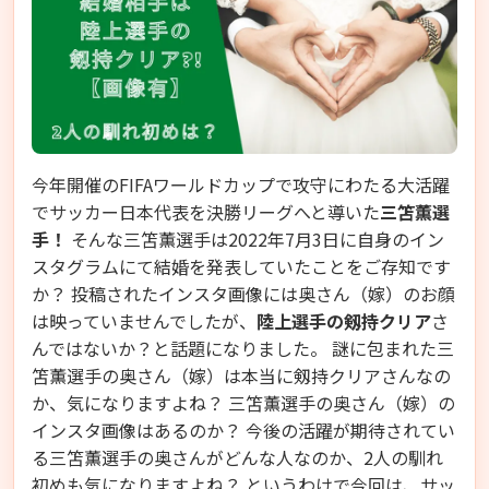
今年開催のFIFAワールドカップで攻守にわたる大活躍
でサッカー日本代表を決勝リーグへと導いた
三笘薫選
手！
そんな三笘薫選手は2022年7月3日に自身のイン
スタグラムにて結婚を発表していたことをご存知です
か？ 投稿されたインスタ画像には奥さん（嫁）のお顔
は映っていませんでしたが、
陸上選手の剱持クリア
さ
んではないか？と話題になりました。 謎に包まれた三
笘薫選手の奥さん（嫁）は本当に剱持クリアさんなの
か、気になりますよね？ 三笘薫選手の奥さん（嫁）の
インスタ画像はあるのか？ 今後の活躍が期待されてい
る三笘薫選手の奥さんがどんな人なのか、2人の馴れ
初めも気になりますよね？ というわけで今回は、サッ