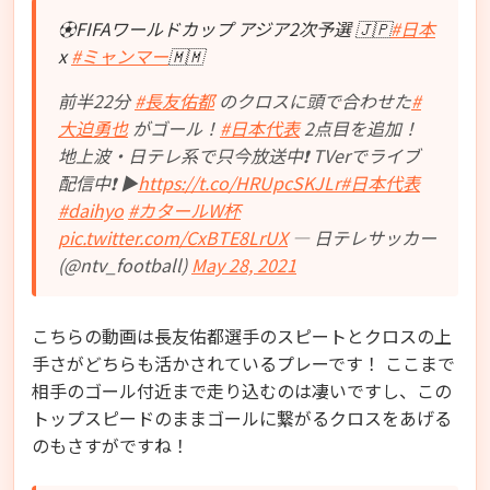
⚽FIFAワールドカップ アジア2次予選 🇯🇵
#日本
x
#ミャンマー
🇲🇲
前半22分
#長友佑都
のクロスに頭で合わせた
#
大迫勇也
がゴール！
#日本代表
2点目を追加！
地上波・日テレ系で只今放送中❗ TVerでライブ
配信中❗ ▶
https://t.co/HRUpcSKJLr
#日本代表
#daihyo
#カタールW杯
pic.twitter.com/CxBTE8LrUX
— 日テレサッカー
(@ntv_football)
May 28, 2021
こちらの動画は長友佑都選手のスピートとクロスの上
手さがどちらも活かされているプレーです！ ここまで
相手のゴール付近まで走り込むのは凄いですし、この
トップスピードのままゴールに繋がるクロスをあげる
のもさすがですね！