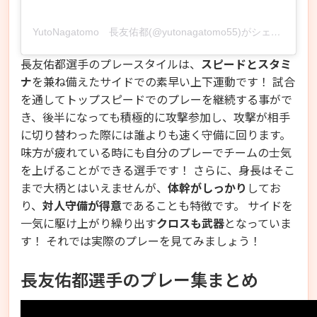
YutoNagatomo 長友佑都(@yutonagatomo55)がシェアした投稿
長友佑都選手のプレースタイルは、
スピードとスタミ
ナ
を兼ね備えたサイドでの素早い上下運動です！
試合
を通して
トップスピードでのプレーを継続する事がで
き、後半になっても積極的に攻撃参加し、攻撃が相手
に切り替わった際には誰よりも速く守備に回ります。
味方が疲れている時にも自分のプレーでチームの士気
を上げることができる選手です！ さらに、身長はそこ
まで大柄とはいえませんが、
体幹がしっかり
してお
り、
対人守備が得意
であることも特徴です。 サイドを
一気に駆け上がり繰り出す
クロスも武器
となっていま
す！ それでは実際のプレーを見てみましょう！
長友佑都選手のプレー集まとめ