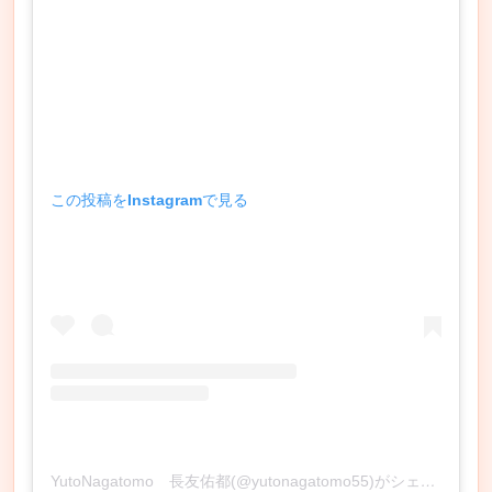
この投稿をInstagramで見る
YutoNagatomo 長友佑都(@yutonagatomo55)がシェアした投稿