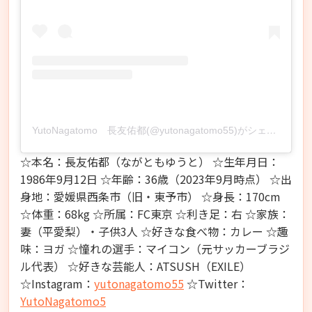
YutoNagatomo 長友佑都(@yutonagatomo55)がシェアした投稿
☆本名：長友佑都（ながともゆうと） ☆生年月日：
1986年9月12日 ☆年齢：36歳（2023年9月時点） ☆出
身地：愛媛県西条市（旧・東予市） ☆身長：170cm
☆体重：68kg ☆所属：FC東京 ☆利き足：右 ☆家族：
妻（平愛梨）・子供3人 ☆好きな食べ物：カレー ☆趣
味：ヨガ ☆憧れの選手：マイコン（元サッカーブラジ
ル代表） ☆好きな芸能人：ATSUSH（EXILE）
☆Instagram：
yutonagatomo55
☆Twitter：
YutoNagatomo5