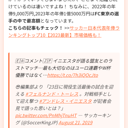
けているのは凄いですよね！ ちなみに、2022年の年
俸9,000万円,2023年の年俸1億5000万円は
FC東京の選
手の中で最高額
となっています。
こちらの記事もチェック！
>>
サッカー日本代表年俸ラ
ンキングトップ10【2023最新】市場価格も！
🇪🇦コメント🇯🇵 イニエスタが語る盟友とのラ
ストマッチ…最も大切なのはユーロ連覇やW杯
優勝ではなく…
https://t.co/7h3iQOcJto
😎編集部より 「23日に現役生活最後の試合を迎
える
#フェルナンド・トーレス
。対戦相手とし
て迎え撃つ
#アンドレス・イニエスタ
が記者会
見で語った思いとは？」
pic.twitter.com/PnMhjTnuHT
— サッカーキン
グ (@SoccerKingJP)
August 21, 2019