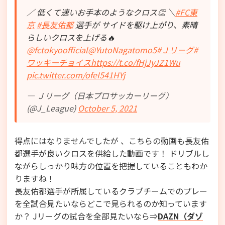
／ 低くて速いお手本のようなクロス👏 ＼
#FC東
京
#長友佑都
選手が サイドを駆け上がり、素晴
らしいクロスを上げる🔥
@fctokyoofficial
@YutoNagatomo5
#Ｊリーグ
#
ワッキーチョイス
https://t.co/fHjJyJZ1Wu
pic.twitter.com/ofeI541HYj
— Ｊリーグ（日本プロサッカーリーグ）
(@J_League)
October 5, 2021
得点にはなりませんでしたが 、こちらの動画も長友佑
都選手が良いクロスを供給した動画です！ ドリブルし
ながらしっかり味方の位置を把握していることもわか
りますね！
長友佑都選手が所属しているクラブチームでのプレー
を全試合見たいならどこで見られるのか知っています
か？ Jリーグの試合を全部見たいなら⇒
DAZN（ダゾ