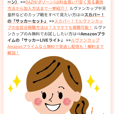
ーン）
>>
DAZN(ダゾーン)は料金高い?!安く見る裏技
方法から加入方法まで一挙紹介！
ルヴァンカップや天
皇杯などのカップ戦をすべて見たい方は⇒
スカパー！
の「サッカーセット」
>>
スカパー！でルヴァンカッ
プの全試合視聴方法は？スマホでも視聴可能！
ルヴァ
ンカップのみ無料でお試ししたい方は⇒
Amazonプラ
イムの「サッカーLIVEライト」
>>
ルヴァンカップ
Amazonプライムなら無料で見逃し配信も！解約まで
解説！